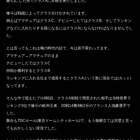
勝ち)にした所でクラスAに昇格を果たしました。
修斗は戦績によってクラス分けがされています。
例えばアマチュアはクラスC、デビューしたてはクラスB、そしてランキン
グなどに入れたりする様になるにはクラスAにならなければなりませんでし
た。
とは言ってもこれは俺の時代の話で、今は若干変わってます。
アマチュア→アマチュアのまま
デビューしたてはクラスC
何戦か勝利するとクラスB
ランキングに入れる位まで成長するとクラスAという形に現在では(カット)
なってます。
そんな中で迎えたプロ8戦目、クラスA初戦で用意された相手は当時世界ラ
ンキング3位で修斗の欧州王者、20戦14勝4敗2分のフランス人強豪選手で
した。
舞台もTDCホール(東京ドームシティホール)で、もう御膳立ては完璧と言っ
てもおかしくない状況でした。