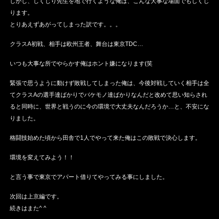
しかし、しくじり先生を地で行くような俺は、こんな大事な場面でもしくじ
ります。
とりあえずあがってしまった訳です。。。
クラスA初戦、相手は欧州王者、舞台は東京TDC…
いつも大事な所でやらかす俺はホント嫌になります(笑
緊張で思うように動けず敗戦してしまった俺は、今後対戦していく相手は全
てクラスAの選手達ばかりでバケモノ達ばかりなんだと改めて思い知らされ
ると同時に、世界と戦うのに今の環境で大丈夫なんだろうか…と、不安にな
りました。
格闘技始めた頃から田舎で1人でやって来た俺はこの敗戦で決心します。
環境を変えてみよう！！
と言う事で東京でアパート借りてやってみる事にしました。
次回は上京編です。
続きはまた^ ^