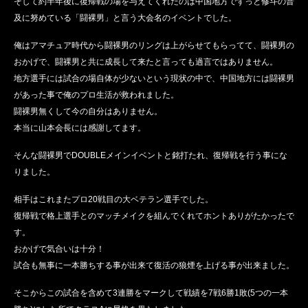
そして約半年後に復帰戦の場を与えてくれたのは中国地方でずっと修斗の普
及に努めている「闘裸男」と言う大会名のイベントでした。
俺はアマチュア時代から闘裸男のリングは上がらせてもらってて、闘裸男の
おかげで、闘裸男と共に成長して来たと言っても過言ではありません。
地方選手には試合の場自体が少ないという現状の中で、中国地方には闘裸男
があった事で俺のプロ生活が救われました。
闘裸男無くして今の自分はありません。
本当に山本会長には感謝してます。
そんな闘裸男でDOUBLEメインイベントと銘打たれ、復帰戦を行う事にな
りました。
相手はこれまたプロ20戦目の大ベテラン選手でした。
復帰戦で格上選手とのマッチメイクを組んでくれてホントありがたかったで
す。
おかげで気合いは十分！
試合も無事に一本勝ちする事が出来て復活の狼煙を上げる事が出来ました。
そこからこの試合を含めて3連勝をマークして戦績を7戦6勝1敗(5つの一本