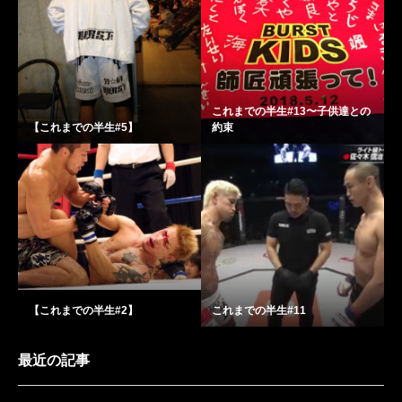
これまでの半生#13〜子供達との
【これまでの半生#5】
約束
【これまでの半生#2】
これまでの半生#11
最近の記事