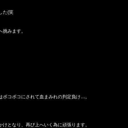
した(笑
へ挑みます。
はボコボコにされて血まみれの判定負け…。
かけとなり、再び上へいく為に頑張ります。