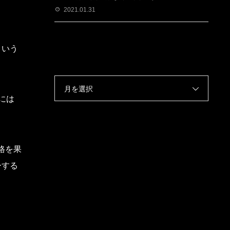
2021.01.31
という
月を選択
には
格を果
ーする