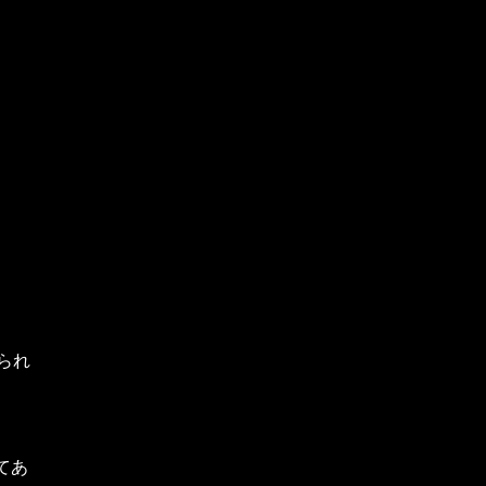
られ
てあ