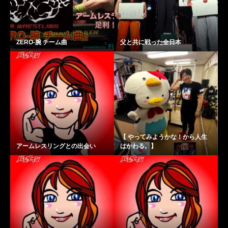
ZERO-腕 チーム曲
父と共に戦った全日本
【 やってみようかな！から人生
アームレスリングとの出会い
はかわる。】