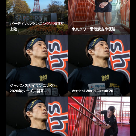
バーティカルランニング北海道初
上陸
東京タワー階段競走準優勝
ジャパンスカイランニング～
2020年シーズン開幕～
Vertical World Circuit 20...