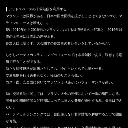
▌デッドスペースの非常階段を利用する
マラソンには限界がある。日本の国土面積を拡げることはできないので、マ
ラソンのコースは増えない。
現に2010年から2016年のマラソンにおける経済効果の上昇率と、2016年以
降の上昇率には雲泥の差がある。
参加人口は増えず、大会間での参加者の奪い合いをしているからだ。
しかしバーティカルランニングのフィールドは非常階段であり、現存する場
所で行うことができる。
新たな競技規格が出来たとしても、今からいくらでも増やせる。
交通規制を行う必要もなく、怪我のリスクも低い。
コスト面、安全面においてマラソンより遥かにパフォーマンスが高い。
特に交通規制に関しては、マラソン大会の開催において一番の鬼門になる。
開催日や開催時間など時期によっては莫大な費用が発生する為、失敗はでき
ない。
バーティカルランニングでは、普段使わない非常階段を解放するだけで開催
が可能。
もちろんビルの一部を封鎖することにはなるが、交通規制に比べたら微々た