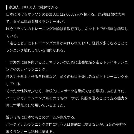
▌参加人口300万人は確保できる
日本におけるマラソンの参加人口は2,000万人を超える。約2割は競技志向
で、タイム短縮を狙うランナー達だ。
昨今マラソンのトレーニング理論は多数存在し、ネット上での情報は錯綜し
ている。
「走ること」にトレーニングの目が向けられており、怪我が多くなることで
ランニング離れしている傾向がある。
一方海外に目を向けると、マラソンのために山岳地域を走るトレイルランニ
ングやスカイランニング、
持久力を向上させる自転車など、多くの種目を楽しみながらトレーニングを
している。
そのため怪我が少なく、持続的にスポーツを継続できる環境にあるようだ。
バーティカルランニングもそのうちの一つで、階段を登ることで走る能力を
伸ばす手段として用いているようだ。
近いうちに日本でもこのブームが到来する。
バーティカルランニング専門に行う人は劇的には増えないが、2足の草鞋を
履くランナーは絶対に増える。