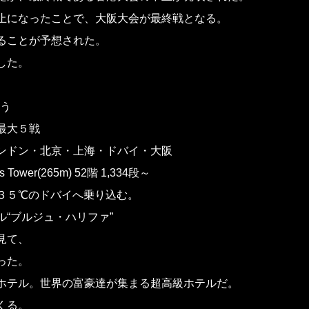
止になったことで、大阪大会が最終戦となる。
ることが予想された。
した。
争う
最大５戦
ンドン・北京・上海・ドバイ・大阪
Tower(265m) 52階 1,334段～
３５℃のドバイへ乗り込む。
“ブルジュ・ハリファ”
見て、
った。
ホテル。世界の富豪達が集まる超高級ホテルだ。
くる。