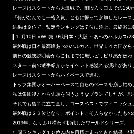
レースはスタートから大激戦で、階段入り口までの150
「何がなんでも一桁入賞」と心に誓って参加したレース
結果は９位で、暫定ランキングは７位に浮上。最終戦に
▌11月10日 VWC第10戦日本・大阪 ～あべのハルカス(288m
最終戦は日本最高峰あべのハルカス。世界１４カ国から
前日の競技説明会からこれまでに無いピリピリ感が伝わ
スタート前の選手紹介からイベント感溢れる演出があり
レースはスタートからハイペースで進む。
トップ集団がオーバーペースで自らのペースを崩し始め
私は集団後方から先頭を伺うようなプランでしたが、思
それでも後半に立て直し、コースベストでフィニッシュ
最終戦は２２位となり、ポイントこそ入らなかったもの
2019年、なりふり構わず挑戦したワールドシリーズ。
年間ランキング１０位以内を目標に走ってきた結果、想