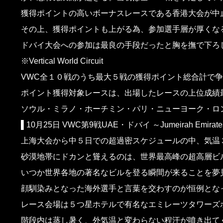
獲得ポイントの高いボーナスレースである香港大会が中
その上、獲得ポイントも上がる為、参加選手層が厚くな
ドバイ大会への参加は最良の手段だったと胸を撫で下ろ
※Vertical World Circuit
VWC全１０戦のうち最大５戦の獲得ポイント総合計で
ポイント獲得対象レースは、出場したレースの上位成績
ソウル・ミラノ・ホーチミン・パリ・ニューヨーク・ロ
▌10月25日 VWC第9戦UAE・ドバイ ～Jumeirah Emirates 
上海大会から中５日での超過密スケジュールの中、気温
砂漠地帯にドカンと聳えるのは、世界最高峰の超高層ビル
いつか世界各地の著名なビルを登る瞬間が来ることを夢
顔馴染みとなった海外選手と言葉を交わすのが恒例とな
レース会場は５つ星ホテルで有名なエミレーツタワーズ
階段内は蒸し暑く、外気温と変わらない程汗が噴き出て