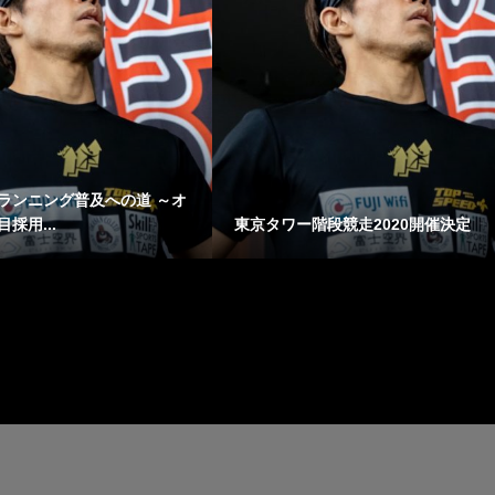
ランニング普及への道 ～オ
採用...
東京タワー階段競走2020開催決定