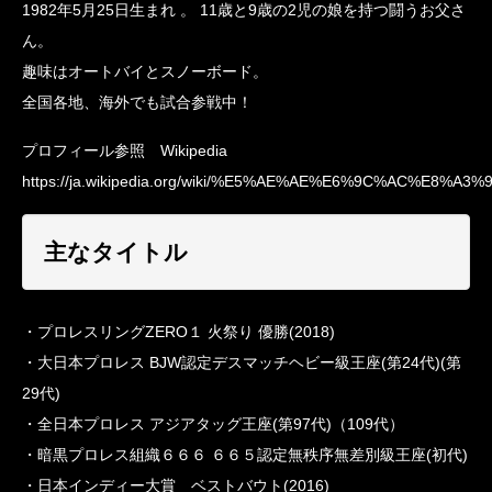
1982年5月25日生まれ 。 11歳と9歳の2児の娘を持つ闘うお父さ
ん。
趣味はオートバイとスノーボード。
全国各地、海外でも試合参戦中！
プロフィール参照 Wikipedia
https://ja.wikipedia.org/wiki/%E5%AE%AE%E6%9C%AC%E8%A3
主なタイトル
・プロレスリングZERO１ 火祭り 優勝(2018)
・大日本プロレス BJW認定デスマッチヘビー級王座(第24代)(第
29代)
・全日本プロレス アジアタッグ王座(第97代)（109代）
・暗黒プロレス組織６６６ ６６５認定無秩序無差別級王座(初代)
・日本インディー大賞 ベストバウト(2016)