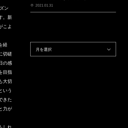
2021.01.31
ズン
す。新
がこよ
を経
月を選択
に切磋
日の感
を目指
も大切
という
できた
と力が
もしれ