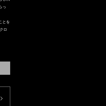
らっ
ことを
クロ